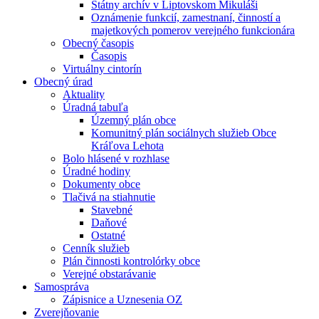
Štátny archív v Liptovskom Mikuláši
Oznámenie funkcií, zamestnaní, činností a
majetkových pomerov verejného funkcionára
Obecný časopis
Časopis
Virtuálny cintorín
Obecný úrad
Aktuality
Úradná tabuľa
Územný plán obce
Komunitný plán sociálnych služieb Obce
Kráľova Lehota
Bolo hlásené v rozhlase
Úradné hodiny
Dokumenty obce
Tlačivá na stiahnutie
Stavebné
Daňové
Ostatné
Cenník služieb
Plán činnosti kontrolórky obce
Verejné obstarávanie
Samospráva
Zápisnice a Uznesenia OZ
Zverejňovanie