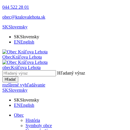
044 522 28 01
obec@kralovalehota.sk
SK
Slovensky
SK
Slovensky
EN
English
Obec
Kráľova Lehota
obec
Kráľova Lehota
Hľadaný výraz
Hľadať
rozšírené vyhľadávanie
SK
Slovensky
SK
Slovensky
EN
English
Obec
História
Symboly obce