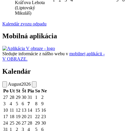
Kráľova Lehota
(Liptovský
Mikuláš)
Kalendár zvozu odpadu
Mobilná aplikácia
Sledujte informácie z nášho webu v
mobilnej aplikácii -
V OBRAZE.
Kalendár
August
2026
Po
Ut
St
Št
Pia
So
Ne
27
28
29
30
31
1
2
3
4
5
6
7
8
9
10
11
12
13
14
15
16
17
18
19
20
21
22
23
24
25
26
27
28
29
30
31
1
2
3
4
5
6