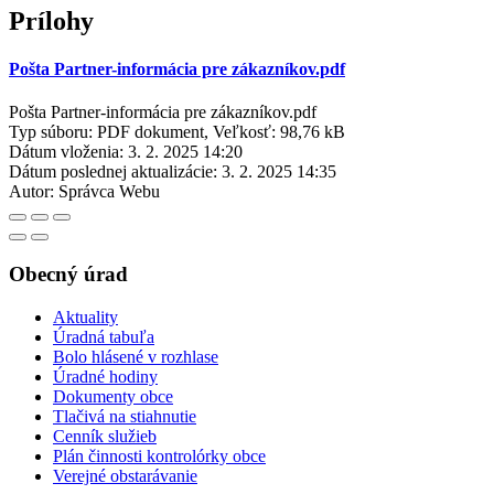
Prílohy
Pošta Partner-informácia pre zákazníkov.pdf
Pošta Partner-informácia pre zákazníkov.pdf
Typ súboru: PDF dokument, Veľkosť: 98,76 kB
Dátum vloženia:
3. 2. 2025 14:20
Dátum poslednej aktualizácie:
3. 2. 2025 14:35
Autor:
Správca Webu
Obecný úrad
Aktuality
Úradná tabuľa
Bolo hlásené v rozhlase
Úradné hodiny
Dokumenty obce
Tlačivá na stiahnutie
Cenník služieb
Plán činnosti kontrolórky obce
Verejné obstarávanie