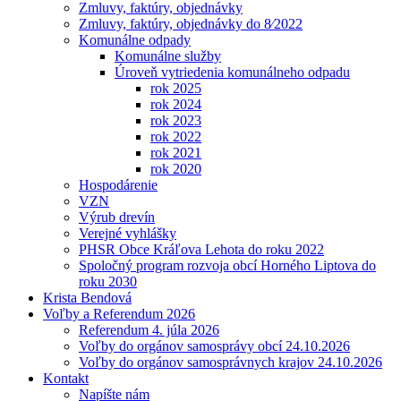
Zmluvy, faktúry, objednávky
Zmluvy, faktúry, objednávky do 8⁄2022
Komunálne odpady
Komunálne služby
Úroveň vytriedenia komunálneho odpadu
rok 2025
rok 2024
rok 2023
rok 2022
rok 2021
rok 2020
Hospodárenie
VZN
Výrub drevín
Verejné vyhlášky
PHSR Obce Kráľova Lehota do roku 2022
Spoločný program rozvoja obcí Horného Liptova do
roku 2030
Krista Bendová
Voľby a Referendum 2026
Referendum 4. júla 2026
Voľby do orgánov samosprávy obcí 24.10.2026
Voľby do orgánov samosprávnych krajov 24.10.2026
Kontakt
Napíšte nám