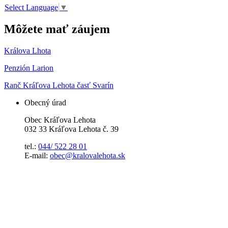
Select Language
▼
Môžete mať záujem
Králova Lhota
Penzión Larion
Ranč Kráľova Lehota časť Svarín
Obecný úrad
Obec Kráľova Lehota
032 33 Kráľova Lehota č. 39
tel.:
044/ 522 28 01
E-mail:
obec@kralovalehota.sk