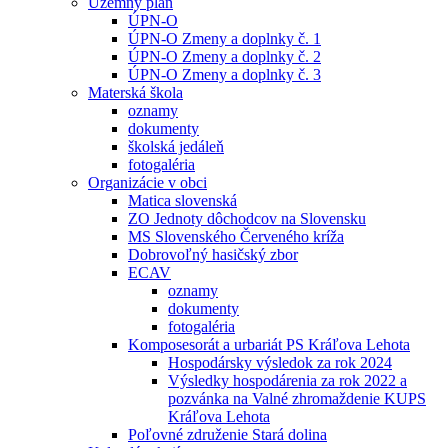
Územný plán
ÚPN-O
ÚPN-O Zmeny a doplnky č. 1
ÚPN-O Zmeny a doplnky č. 2
ÚPN-O Zmeny a doplnky č. 3
Materská škola
oznamy
dokumenty
školská jedáleň
fotogaléria
Organizácie v obci
Matica slovenská
ZO Jednoty dôchodcov na Slovensku
MS Slovenského Červeného kríža
Dobrovoľný hasičský zbor
ECAV
oznamy
dokumenty
fotogaléria
Komposesorát a urbariát PS Kráľova Lehota
Hospodársky výsledok za rok 2024
Výsledky hospodárenia za rok 2022 a
pozvánka na Valné zhromaždenie KUPS
Kráľova Lehota
Poľovné združenie Stará dolina