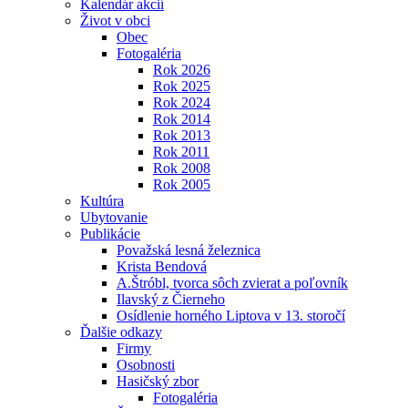
Kalendár akcií
Život v obci
Obec
Fotogaléria
Rok 2026
Rok 2025
Rok 2024
Rok 2014
Rok 2013
Rok 2011
Rok 2008
Rok 2005
Kultúra
Ubytovanie
Publikácie
Považská lesná železnica
Krista Bendová
A.Štróbl, tvorca sôch zvierat a poľovník
Ilavský z Čierneho
Osídlenie horného Liptova v 13. storočí
Ďalšie odkazy
Firmy
Osobnosti
Hasičský zbor
Fotogaléria