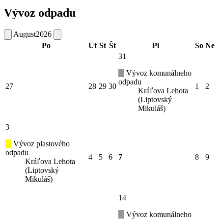
Vývoz odpadu
August
2026
Po
Ut
St
Št
Pi
So
Ne
31
Vývoz komunálneho
odpadu
27
28
29
30
1
2
Kráľova Lehota
(Liptovský
Mikuláš)
3
Vývoz plastového
odpadu
4
5
6
7
8
9
Kráľova Lehota
(Liptovský
Mikuláš)
14
Vývoz komunálneho