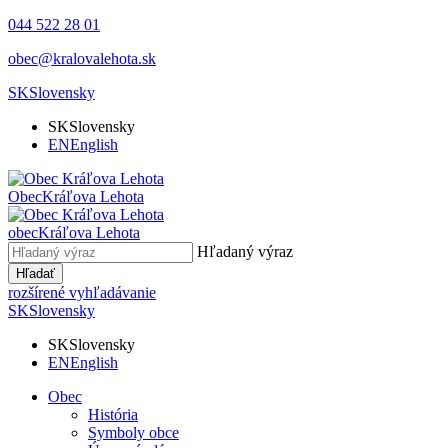
044 522 28 01
obec@kralovalehota.sk
SK
Slovensky
SK
Slovensky
EN
English
Obec
Kráľova Lehota
obec
Kráľova Lehota
Hľadaný výraz
Hľadať
rozšírené vyhľadávanie
SK
Slovensky
SK
Slovensky
EN
English
Obec
História
Symboly obce