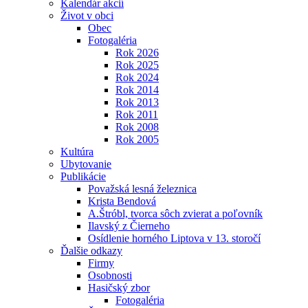
Kalendár akcií
Život v obci
Obec
Fotogaléria
Rok 2026
Rok 2025
Rok 2024
Rok 2014
Rok 2013
Rok 2011
Rok 2008
Rok 2005
Kultúra
Ubytovanie
Publikácie
Považská lesná železnica
Krista Bendová
A.Štróbl, tvorca sôch zvierat a poľovník
Ilavský z Čierneho
Osídlenie horného Liptova v 13. storočí
Ďalšie odkazy
Firmy
Osobnosti
Hasičský zbor
Fotogaléria