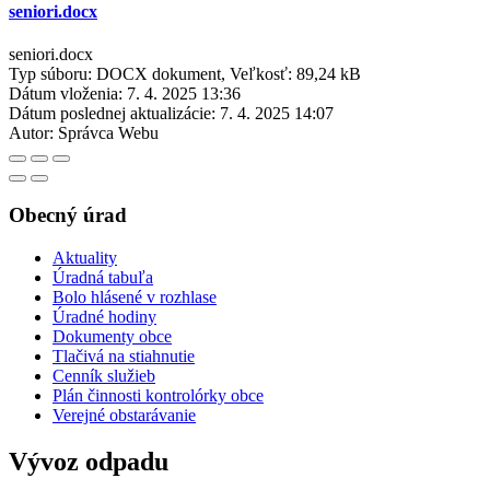
seniori.docx
seniori.docx
Typ súboru: DOCX dokument, Veľkosť: 89,24 kB
Dátum vloženia:
7. 4. 2025 13:36
Dátum poslednej aktualizácie:
7. 4. 2025 14:07
Autor:
Správca Webu
Obecný úrad
Aktuality
Úradná tabuľa
Bolo hlásené v rozhlase
Úradné hodiny
Dokumenty obce
Tlačivá na stiahnutie
Cenník služieb
Plán činnosti kontrolórky obce
Verejné obstarávanie
Vývoz odpadu