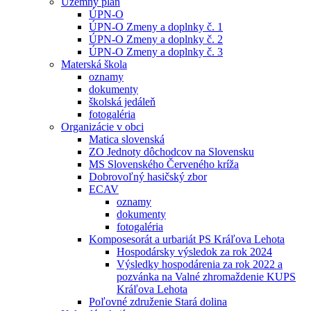
Územný plán
ÚPN-O
ÚPN-O Zmeny a doplnky č. 1
ÚPN-O Zmeny a doplnky č. 2
ÚPN-O Zmeny a doplnky č. 3
Materská škola
oznamy
dokumenty
školská jedáleň
fotogaléria
Organizácie v obci
Matica slovenská
ZO Jednoty dôchodcov na Slovensku
MS Slovenského Červeného kríža
Dobrovoľný hasičský zbor
ECAV
oznamy
dokumenty
fotogaléria
Komposesorát a urbariát PS Kráľova Lehota
Hospodársky výsledok za rok 2024
Výsledky hospodárenia za rok 2022 a
pozvánka na Valné zhromaždenie KUPS
Kráľova Lehota
Poľovné združenie Stará dolina