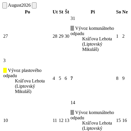
August
2026
Po
Ut
St
Št
Pi
So
Ne
31
Vývoz komunálneho
odpadu
27
28
29
30
1
2
Kráľova Lehota
(Liptovský
Mikuláš)
3
Vývoz plastového
odpadu
4
5
6
7
8
9
Kráľova Lehota
(Liptovský
Mikuláš)
14
Vývoz komunálneho
odpadu
10
11
12
13
15
16
Kráľova Lehota
(Liptovský