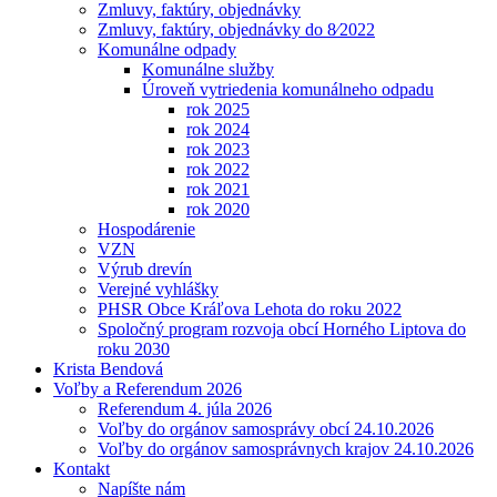
Zmluvy, faktúry, objednávky
Zmluvy, faktúry, objednávky do 8⁄2022
Komunálne odpady
Komunálne služby
Úroveň vytriedenia komunálneho odpadu
rok 2025
rok 2024
rok 2023
rok 2022
rok 2021
rok 2020
Hospodárenie
VZN
Výrub drevín
Verejné vyhlášky
PHSR Obce Kráľova Lehota do roku 2022
Spoločný program rozvoja obcí Horného Liptova do
roku 2030
Krista Bendová
Voľby a Referendum 2026
Referendum 4. júla 2026
Voľby do orgánov samosprávy obcí 24.10.2026
Voľby do orgánov samosprávnych krajov 24.10.2026
Kontakt
Napíšte nám