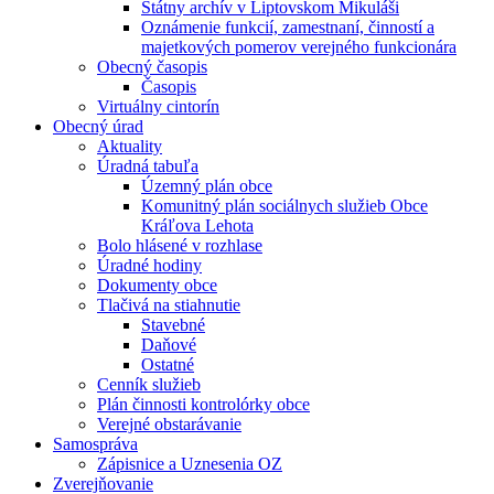
Štátny archív v Liptovskom Mikuláši
Oznámenie funkcií, zamestnaní, činností a
majetkových pomerov verejného funkcionára
Obecný časopis
Časopis
Virtuálny cintorín
Obecný úrad
Aktuality
Úradná tabuľa
Územný plán obce
Komunitný plán sociálnych služieb Obce
Kráľova Lehota
Bolo hlásené v rozhlase
Úradné hodiny
Dokumenty obce
Tlačivá na stiahnutie
Stavebné
Daňové
Ostatné
Cenník služieb
Plán činnosti kontrolórky obce
Verejné obstarávanie
Samospráva
Zápisnice a Uznesenia OZ
Zverejňovanie