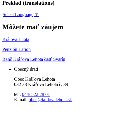
Preklad (translations)
Select Language
▼
Môžete mať záujem
Králova Lhota
Penzión Larion
Ranč Kráľova Lehota časť Svarín
Obecný úrad
Obec Kráľova Lehota
032 33 Kráľova Lehota č. 39
tel.:
044/ 522 28 01
E-mail:
obec@kralovalehota.sk