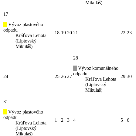
Mikuláš)
17
Vývoz plastového
odpadu
18
19
20
21
22
23
Kráľova Lehota
(Liptovský
Mikuláš)
28
Vývoz komunálneho
odpadu
24
25
26
27
29
30
Kráľova Lehota
(Liptovský
Mikuláš)
31
Vývoz plastového
odpadu
1
2
3
4
5
6
Kráľova Lehota
(Liptovský
Mikuláš)