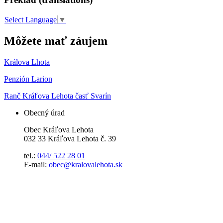
Select Language
▼
Môžete mať záujem
Králova Lhota
Penzión Larion
Ranč Kráľova Lehota časť Svarín
Obecný úrad
Obec Kráľova Lehota
032 33 Kráľova Lehota č. 39
tel.:
044/ 522 28 01
E-mail:
obec@kralovalehota.sk