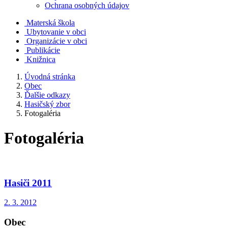
Ochrana osobných údajov
Materská škola
Ubytovanie v obci
Organizácie v obci
Publikácie
Knižnica
Úvodná stránka
Obec
Ďalšie odkazy
Hasičský zbor
Fotogaléria
Fotogaléria
Hasiči 2011
2. 3. 2012
Obec