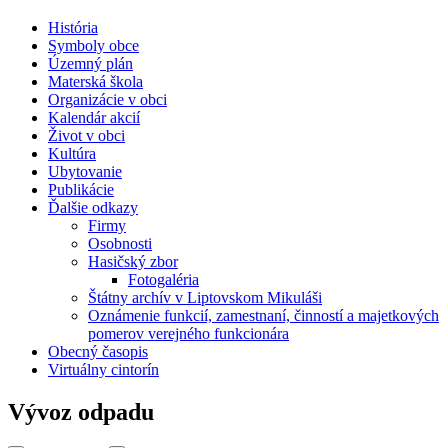
História
Symboly obce
Územný plán
Materská škola
Organizácie v obci
Kalendár akcií
Život v obci
Kultúra
Ubytovanie
Publikácie
Ďalšie odkazy
Firmy
Osobnosti
Hasičský zbor
Fotogaléria
Štátny archív v Liptovskom Mikuláši
Oznámenie funkcií, zamestnaní, činností a majetkových
pomerov verejného funkcionára
Obecný časopis
Virtuálny cintorín
Vývoz odpadu