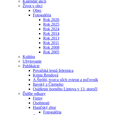
Kalendár akcií
Život v obci
Obec
Fotogaléria
Rok 2026
Rok 2025
Rok 2024
Rok 2014
Rok 2013
Rok 2011
Rok 2008
Rok 2005
Kultúra
Ubytovanie
Publikácie
Považská lesná železnica
Krista Bendová
A.Štróbl, tvorca sôch zvierat a poľovník
Ilavský z Čierneho
Osídlenie horného Liptova v 13. storočí
Ďalšie odkazy
Firmy
Osobnosti
Hasičský zbor
Fotogaléria