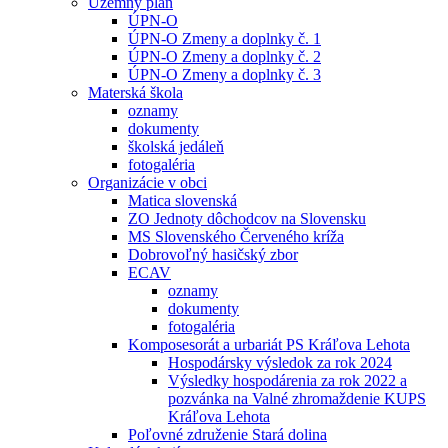
Územný plán
ÚPN-O
ÚPN-O Zmeny a doplnky č. 1
ÚPN-O Zmeny a doplnky č. 2
ÚPN-O Zmeny a doplnky č. 3
Materská škola
oznamy
dokumenty
školská jedáleň
fotogaléria
Organizácie v obci
Matica slovenská
ZO Jednoty dôchodcov na Slovensku
MS Slovenského Červeného kríža
Dobrovoľný hasičský zbor
ECAV
oznamy
dokumenty
fotogaléria
Komposesorát a urbariát PS Kráľova Lehota
Hospodársky výsledok za rok 2024
Výsledky hospodárenia za rok 2022 a
pozvánka na Valné zhromaždenie KUPS
Kráľova Lehota
Poľovné združenie Stará dolina