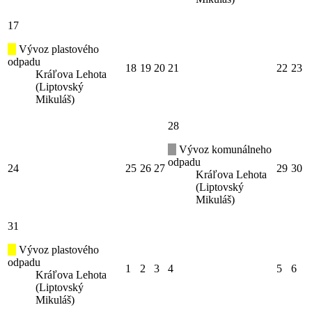
17
Vývoz plastového
odpadu
18
19
20
21
22
23
Kráľova Lehota
(Liptovský
Mikuláš)
28
Vývoz komunálneho
odpadu
24
25
26
27
29
30
Kráľova Lehota
(Liptovský
Mikuláš)
31
Vývoz plastového
odpadu
1
2
3
4
5
6
Kráľova Lehota
(Liptovský
Mikuláš)