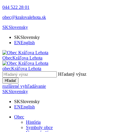
044 522 28 01
obec@kralovalehota.sk
SK
Slovensky
SK
Slovensky
EN
English
Obec
Kráľova Lehota
obec
Kráľova Lehota
Hľadaný výraz
Hľadať
rozšírené vyhľadávanie
SK
Slovensky
SK
Slovensky
EN
English
Obec
História
Symboly obce