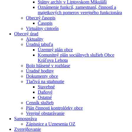
Štátny archív v Liptovskom Mikuláši
Oznámenie funkcií, zamestnaní, činností a
majetkových pomerov verejného funkcionára
Obecný časopis
Časopis
Virtuálny cintorín
Obecný úrad
Aktuality
Úradná tabuľa
Územný plán obce
Komunitný plán sociálnych služieb Obce
Kráľova Lehota
Bolo hlásené v rozhlase
Úradné hodiny
Dokumenty obce
Tlačivá na stiahnutie
Stavebné
Daňové
Ostatné
Cenník služieb
Plán činnosti kontrolórky obce
Verejné obstarávanie
Samospráva
Zápisnice a Uznesenia OZ
Zverejňovanie