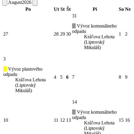
August
2026
Po
Ut
St
Št
Pi
So
Ne
31
Vývoz komunálneho
odpadu
27
28
29
30
1
2
Kráľova Lehota
(Liptovský
Mikuláš)
3
Vývoz plastového
odpadu
4
5
6
7
8
9
Kráľova Lehota
(Liptovský
Mikuláš)
14
Vývoz komunálneho
odpadu
10
11
12
13
15
16
Kráľova Lehota
(Liptovský
Mikuláš)