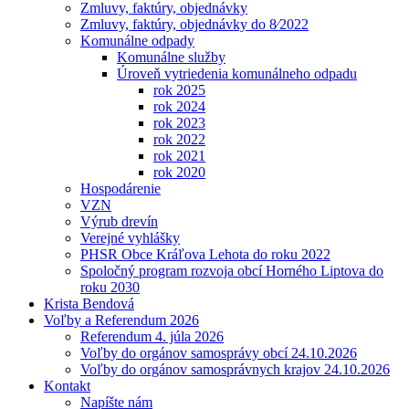
Zmluvy, faktúry, objednávky
Zmluvy, faktúry, objednávky do 8⁄2022
Komunálne odpady
Komunálne služby
Úroveň vytriedenia komunálneho odpadu
rok 2025
rok 2024
rok 2023
rok 2022
rok 2021
rok 2020
Hospodárenie
VZN
Výrub drevín
Verejné vyhlášky
PHSR Obce Kráľova Lehota do roku 2022
Spoločný program rozvoja obcí Horného Liptova do
roku 2030
Krista Bendová
Voľby a Referendum 2026
Referendum 4. júla 2026
Voľby do orgánov samosprávy obcí 24.10.2026
Voľby do orgánov samosprávnych krajov 24.10.2026
Kontakt
Napíšte nám