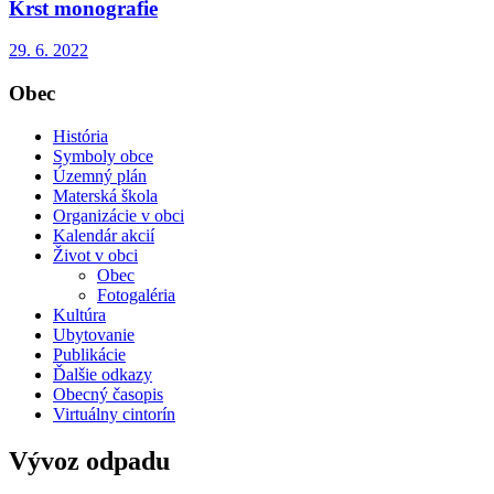
Krst monografie
29. 6. 2022
Obec
História
Symboly obce
Územný plán
Materská škola
Organizácie v obci
Kalendár akcií
Život v obci
Obec
Fotogaléria
Kultúra
Ubytovanie
Publikácie
Ďalšie odkazy
Obecný časopis
Virtuálny cintorín
Vývoz odpadu