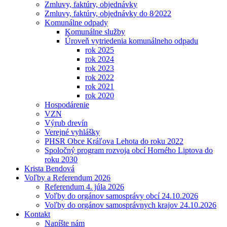
Zmluvy, faktúry, objednávky
Zmluvy, faktúry, objednávky do 8⁄2022
Komunálne odpady
Komunálne služby
Úroveň vytriedenia komunálneho odpadu
rok 2025
rok 2024
rok 2023
rok 2022
rok 2021
rok 2020
Hospodárenie
VZN
Výrub drevín
Verejné vyhlášky
PHSR Obce Kráľova Lehota do roku 2022
Spoločný program rozvoja obcí Horného Liptova do
roku 2030
Krista Bendová
Voľby a Referendum 2026
Referendum 4. júla 2026
Voľby do orgánov samosprávy obcí 24.10.2026
Voľby do orgánov samosprávnych krajov 24.10.2026
Kontakt
Napíšte nám