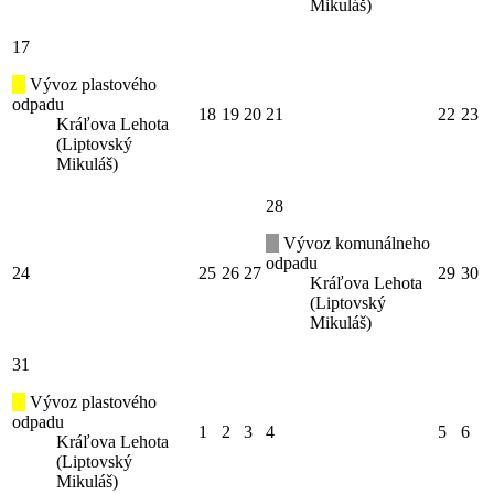
Mikuláš)
17
Vývoz plastového
odpadu
18
19
20
21
22
23
Kráľova Lehota
(Liptovský
Mikuláš)
28
Vývoz komunálneho
odpadu
24
25
26
27
29
30
Kráľova Lehota
(Liptovský
Mikuláš)
31
Vývoz plastového
odpadu
1
2
3
4
5
6
Kráľova Lehota
(Liptovský
Mikuláš)