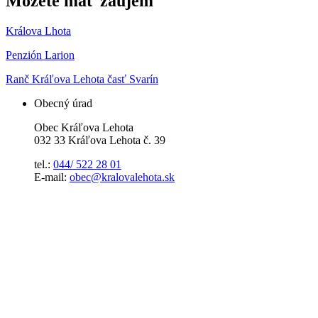
Môžete mať záujem
Králova Lhota
Penzión Larion
Ranč Kráľova Lehota časť Svarín
Obecný úrad
Obec Kráľova Lehota
032 33 Kráľova Lehota č. 39
tel.:
044/ 522 28 01
E-mail:
obec@kralovalehota.sk