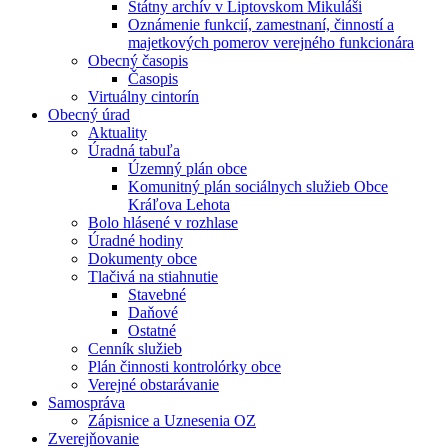
Štátny archív v Liptovskom Mikuláši
Oznámenie funkcií, zamestnaní, činností a
majetkových pomerov verejného funkcionára
Obecný časopis
Časopis
Virtuálny cintorín
Obecný úrad
Aktuality
Úradná tabuľa
Územný plán obce
Komunitný plán sociálnych služieb Obce
Kráľova Lehota
Bolo hlásené v rozhlase
Úradné hodiny
Dokumenty obce
Tlačivá na stiahnutie
Stavebné
Daňové
Ostatné
Cenník služieb
Plán činnosti kontrolórky obce
Verejné obstarávanie
Samospráva
Zápisnice a Uznesenia OZ
Zverejňovanie