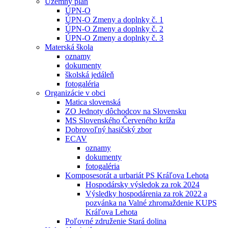
Územný plán
ÚPN-O
ÚPN-O Zmeny a doplnky č. 1
ÚPN-O Zmeny a doplnky č. 2
ÚPN-O Zmeny a doplnky č. 3
Materská škola
oznamy
dokumenty
školská jedáleň
fotogaléria
Organizácie v obci
Matica slovenská
ZO Jednoty dôchodcov na Slovensku
MS Slovenského Červeného kríža
Dobrovoľný hasičský zbor
ECAV
oznamy
dokumenty
fotogaléria
Komposesorát a urbariát PS Kráľova Lehota
Hospodársky výsledok za rok 2024
Výsledky hospodárenia za rok 2022 a
pozvánka na Valné zhromaždenie KUPS
Kráľova Lehota
Poľovné združenie Stará dolina