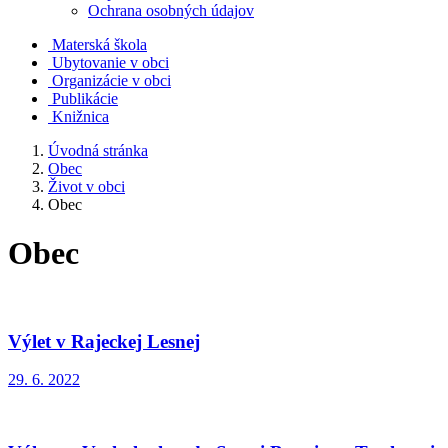
Ochrana osobných údajov
Materská škola
Ubytovanie v obci
Organizácie v obci
Publikácie
Knižnica
Úvodná stránka
Obec
Život v obci
Obec
Obec
Výlet v Rajeckej Lesnej
29. 6. 2022