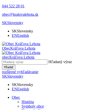
044 522 28 01
obec@kralovalehota.sk
SK
Slovensky
SK
Slovensky
EN
English
Obec
Kráľova Lehota
obec
Kráľova Lehota
Hľadaný výraz
Hľadať
rozšírené vyhľadávanie
SK
Slovensky
SK
Slovensky
EN
English
Obec
História
Symboly obce