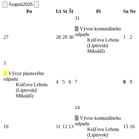
August
2026
Po
Ut
St
Št
Pi
So
Ne
31
Vývoz komunálneho
odpadu
27
28
29
30
1
2
Kráľova Lehota
(Liptovský
Mikuláš)
3
Vývoz plastového
odpadu
4
5
6
7
8
9
Kráľova Lehota
(Liptovský
Mikuláš)
14
Vývoz komunálneho
odpadu
10
11
12
13
15
16
Kráľova Lehota
(Liptovský