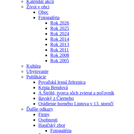
Kalendár akcií
Život v obci
Obec
Fotogaléria
Rok 2026
Rok 2025
Rok 2024
Rok 2014
Rok 2013
Rok 2011
Rok 2008
Rok 2005
Kultúra
Ubytovanie
Publikácie
Považská lesná železnica
Krista Bendová
A.Štróbl, tvorca sôch zvierat a poľovník
Ilavský z Čierneho
Osídlenie horného Liptova v 13. storočí
Ďalšie odkazy
Firmy
Osobnosti
Hasičský zbor
Fotogaléria