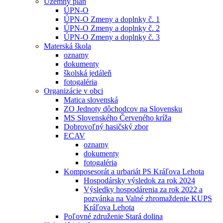
Územný plán
ÚPN-O
ÚPN-O Zmeny a doplnky č. 1
ÚPN-O Zmeny a doplnky č. 2
ÚPN-O Zmeny a doplnky č. 3
Materská škola
oznamy
dokumenty
školská jedáleň
fotogaléria
Organizácie v obci
Matica slovenská
ZO Jednoty dôchodcov na Slovensku
MS Slovenského Červeného kríža
Dobrovoľný hasičský zbor
ECAV
oznamy
dokumenty
fotogaléria
Komposesorát a urbariát PS Kráľova Lehota
Hospodársky výsledok za rok 2024
Výsledky hospodárenia za rok 2022 a
pozvánka na Valné zhromaždenie KUPS
Kráľova Lehota
Poľovné združenie Stará dolina