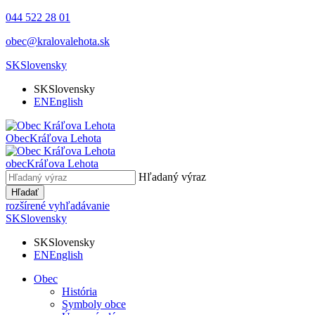
044 522 28 01
obec@kralovalehota.sk
SK
Slovensky
SK
Slovensky
EN
English
Obec
Kráľova Lehota
obec
Kráľova Lehota
Hľadaný výraz
Hľadať
rozšírené vyhľadávanie
SK
Slovensky
SK
Slovensky
EN
English
Obec
História
Symboly obce