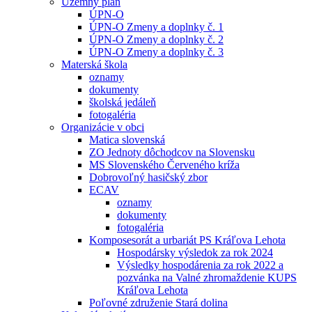
Územný plán
ÚPN-O
ÚPN-O Zmeny a doplnky č. 1
ÚPN-O Zmeny a doplnky č. 2
ÚPN-O Zmeny a doplnky č. 3
Materská škola
oznamy
dokumenty
školská jedáleň
fotogaléria
Organizácie v obci
Matica slovenská
ZO Jednoty dôchodcov na Slovensku
MS Slovenského Červeného kríža
Dobrovoľný hasičský zbor
ECAV
oznamy
dokumenty
fotogaléria
Komposesorát a urbariát PS Kráľova Lehota
Hospodársky výsledok za rok 2024
Výsledky hospodárenia za rok 2022 a
pozvánka na Valné zhromaždenie KUPS
Kráľova Lehota
Poľovné združenie Stará dolina