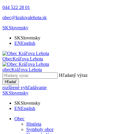
044 522 28 01
obec@kralovalehota.sk
SK
Slovensky
SK
Slovensky
EN
English
Obec
Kráľova Lehota
obec
Kráľova Lehota
Hľadaný výraz
Hľadať
rozšírené vyhľadávanie
SK
Slovensky
SK
Slovensky
EN
English
Obec
História
Symboly obce