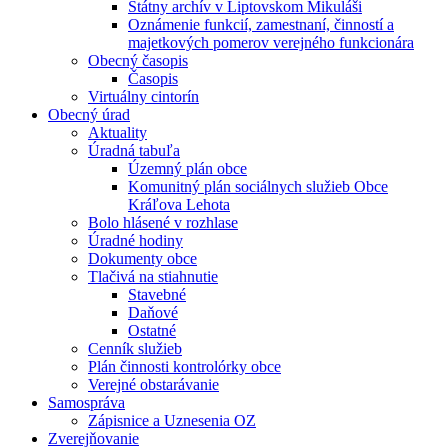
Štátny archív v Liptovskom Mikuláši
Oznámenie funkcií, zamestnaní, činností a
majetkových pomerov verejného funkcionára
Obecný časopis
Časopis
Virtuálny cintorín
Obecný úrad
Aktuality
Úradná tabuľa
Územný plán obce
Komunitný plán sociálnych služieb Obce
Kráľova Lehota
Bolo hlásené v rozhlase
Úradné hodiny
Dokumenty obce
Tlačivá na stiahnutie
Stavebné
Daňové
Ostatné
Cenník služieb
Plán činnosti kontrolórky obce
Verejné obstarávanie
Samospráva
Zápisnice a Uznesenia OZ
Zverejňovanie