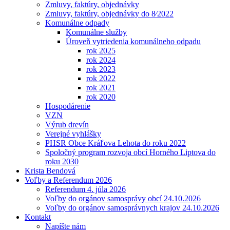
Zmluvy, faktúry, objednávky
Zmluvy, faktúry, objednávky do 8⁄2022
Komunálne odpady
Komunálne služby
Úroveň vytriedenia komunálneho odpadu
rok 2025
rok 2024
rok 2023
rok 2022
rok 2021
rok 2020
Hospodárenie
VZN
Výrub drevín
Verejné vyhlášky
PHSR Obce Kráľova Lehota do roku 2022
Spoločný program rozvoja obcí Horného Liptova do
roku 2030
Krista Bendová
Voľby a Referendum 2026
Referendum 4. júla 2026
Voľby do orgánov samosprávy obcí 24.10.2026
Voľby do orgánov samosprávnych krajov 24.10.2026
Kontakt
Napíšte nám