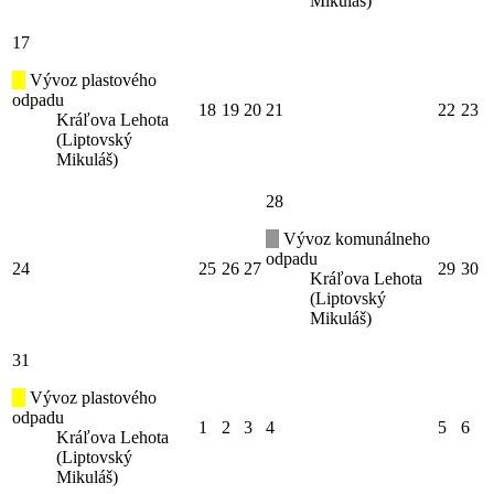
Mikuláš)
17
Vývoz plastového
odpadu
18
19
20
21
22
23
Kráľova Lehota
(Liptovský
Mikuláš)
28
Vývoz komunálneho
odpadu
24
25
26
27
29
30
Kráľova Lehota
(Liptovský
Mikuláš)
31
Vývoz plastového
odpadu
1
2
3
4
5
6
Kráľova Lehota
(Liptovský
Mikuláš)