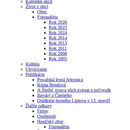
Kalendár akcií
Život v obci
Obec
Fotogaléria
Rok 2026
Rok 2025
Rok 2024
Rok 2014
Rok 2013
Rok 2011
Rok 2008
Rok 2005
Kultúra
Ubytovanie
Publikácie
Považská lesná železnica
Krista Bendová
A.Štróbl, tvorca sôch zvierat a poľovník
Ilavský z Čierneho
Osídlenie horného Liptova v 13. storočí
Ďalšie odkazy
Firmy
Osobnosti
Hasičský zbor
Fotogaléria