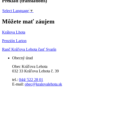
Preklad (translations)
Select Language
▼
Môžete mať záujem
Králova Lhota
Penzión Larion
Ranč Kráľova Lehota časť Svarín
Obecný úrad
Obec Kráľova Lehota
032 33 Kráľova Lehota č. 39
tel.:
044/ 522 28 01
E-mail:
obec@kralovalehota.sk