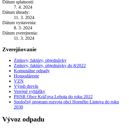
Dátum splatnosti:
7. 4. 2024
Dátum úhrady:
11. 3. 2024
Dátum vystavenia:
8. 3. 2024
Dátum zverejnenia:
11. 3. 2024
Zverejňovanie
Zmluvy, faktúry, objednávky
Zmluvy, faktúry, objednávky do 8⁄2022
Komunálne odpady
Hospodárenie
VZN
Výrub drevín
Verejné vyhlášky
PHSR Obce Kráľova Lehota do roku 2022
Spoločný program rozvoja obcí Horného Liptova do roku
2030
Vývoz odpadu