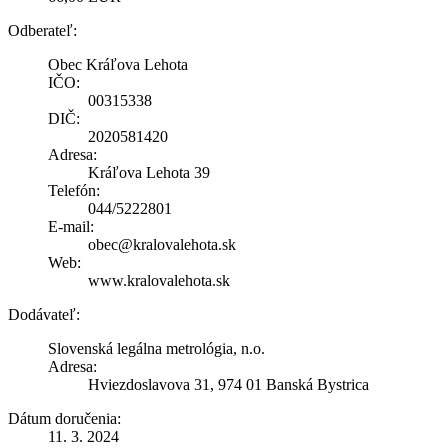
Odberateľ:
Obec Kráľova Lehota
IČO:
00315338
DIČ:
2020581420
Adresa:
Kráľova Lehota 39
Telefón:
044/5222801
E-mail:
obec@kralovalehota.sk
Web:
www.kralovalehota.sk
Dodávateľ:
Slovenská legálna metrológia, n.o.
Adresa:
Hviezdoslavova 31, 974 01 Banská Bystrica
Dátum doručenia:
11. 3. 2024