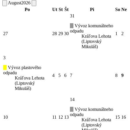
August
2026
Po
Ut
St
Št
Pi
So
Ne
31
Vývoz komunálneho
odpadu
27
28
29
30
1
2
Kráľova Lehota
(Liptovský
Mikuláš)
3
Vývoz plastového
odpadu
4
5
6
7
8
9
Kráľova Lehota
(Liptovský
Mikuláš)
14
Vývoz komunálneho
odpadu
10
11
12
13
15
16
Kráľova Lehota
(Liptovský