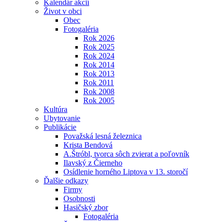
Kalendár akcií
Život v obci
Obec
Fotogaléria
Rok 2026
Rok 2025
Rok 2024
Rok 2014
Rok 2013
Rok 2011
Rok 2008
Rok 2005
Kultúra
Ubytovanie
Publikácie
Považská lesná železnica
Krista Bendová
A.Štróbl, tvorca sôch zvierat a poľovník
Ilavský z Čierneho
Osídlenie horného Liptova v 13. storočí
Ďalšie odkazy
Firmy
Osobnosti
Hasičský zbor
Fotogaléria