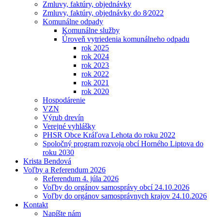
Zmluvy, faktúry, objednávky
Zmluvy, faktúry, objednávky do 8⁄2022
Komunálne odpady
Komunálne služby
Úroveň vytriedenia komunálneho odpadu
rok 2025
rok 2024
rok 2023
rok 2022
rok 2021
rok 2020
Hospodárenie
VZN
Výrub drevín
Verejné vyhlášky
PHSR Obce Kráľova Lehota do roku 2022
Spoločný program rozvoja obcí Horného Liptova do
roku 2030
Krista Bendová
Voľby a Referendum 2026
Referendum 4. júla 2026
Voľby do orgánov samosprávy obcí 24.10.2026
Voľby do orgánov samosprávnych krajov 24.10.2026
Kontakt
Napíšte nám