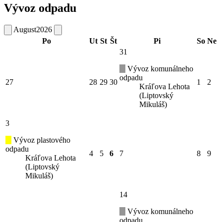
Vývoz odpadu
August
2026
Po
Ut
St
Št
Pi
So
Ne
31
Vývoz komunálneho
odpadu
27
28
29
30
1
2
Kráľova Lehota
(Liptovský
Mikuláš)
3
Vývoz plastového
odpadu
4
5
6
7
8
9
Kráľova Lehota
(Liptovský
Mikuláš)
14
Vývoz komunálneho
odpadu