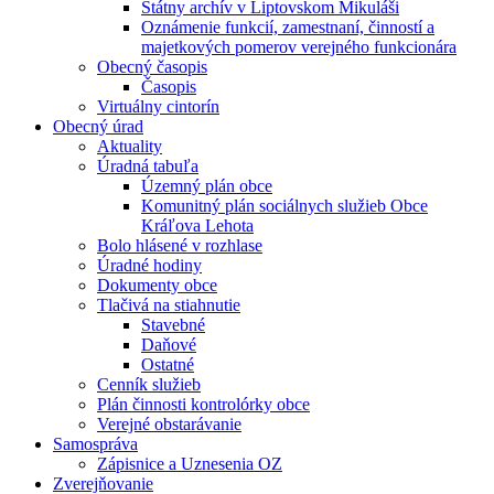
Štátny archív v Liptovskom Mikuláši
Oznámenie funkcií, zamestnaní, činností a
majetkových pomerov verejného funkcionára
Obecný časopis
Časopis
Virtuálny cintorín
Obecný úrad
Aktuality
Úradná tabuľa
Územný plán obce
Komunitný plán sociálnych služieb Obce
Kráľova Lehota
Bolo hlásené v rozhlase
Úradné hodiny
Dokumenty obce
Tlačivá na stiahnutie
Stavebné
Daňové
Ostatné
Cenník služieb
Plán činnosti kontrolórky obce
Verejné obstarávanie
Samospráva
Zápisnice a Uznesenia OZ
Zverejňovanie