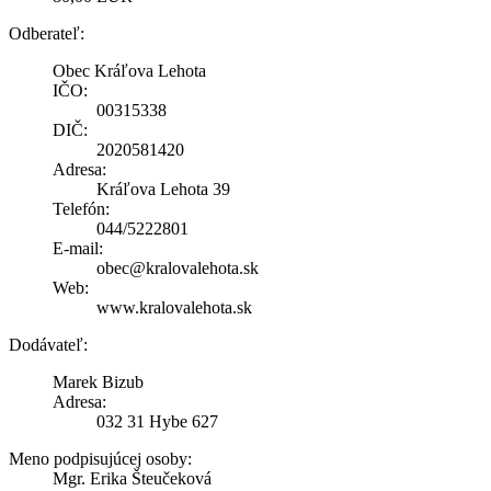
Odberateľ:
Obec Kráľova Lehota
IČO:
00315338
DIČ:
2020581420
Adresa:
Kráľova Lehota 39
Telefón:
044/5222801
E-mail:
obec@kralovalehota.sk
Web:
www.kralovalehota.sk
Dodávateľ:
Marek Bizub
Adresa:
032 31 Hybe 627
Meno podpisujúcej osoby:
Mgr. Erika Šteučeková