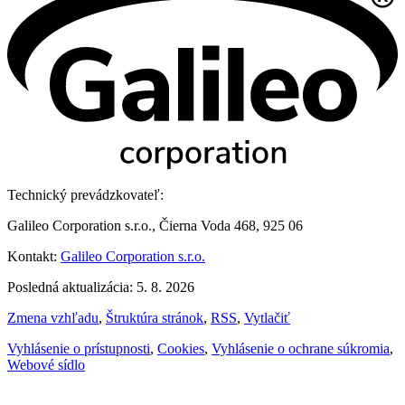
Technický prevádzkovateľ:
Galileo Corporation s.r.o., Čierna Voda 468, 925 06
Kontakt:
Galileo Corporation s.r.o.
Posledná aktualizácia: 5. 8. 2026
Zmena vzhľadu
,
Štruktúra stránok
,
RSS
,
Vytlačiť
Vyhlásenie o prístupnosti
,
Cookies
,
Vyhlásenie o ochrane súkromia
,
Webové sídlo