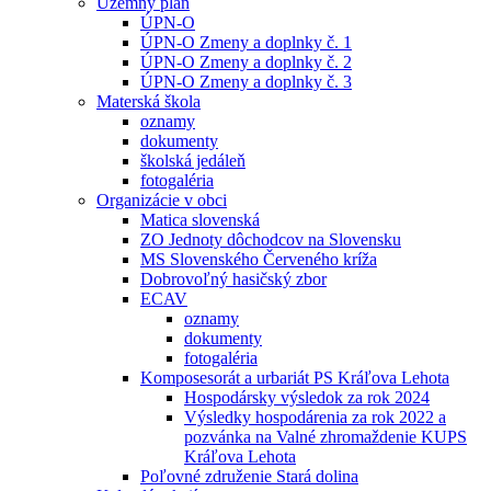
Územný plán
ÚPN-O
ÚPN-O Zmeny a doplnky č. 1
ÚPN-O Zmeny a doplnky č. 2
ÚPN-O Zmeny a doplnky č. 3
Materská škola
oznamy
dokumenty
školská jedáleň
fotogaléria
Organizácie v obci
Matica slovenská
ZO Jednoty dôchodcov na Slovensku
MS Slovenského Červeného kríža
Dobrovoľný hasičský zbor
ECAV
oznamy
dokumenty
fotogaléria
Komposesorát a urbariát PS Kráľova Lehota
Hospodársky výsledok za rok 2024
Výsledky hospodárenia za rok 2022 a
pozvánka na Valné zhromaždenie KUPS
Kráľova Lehota
Poľovné združenie Stará dolina