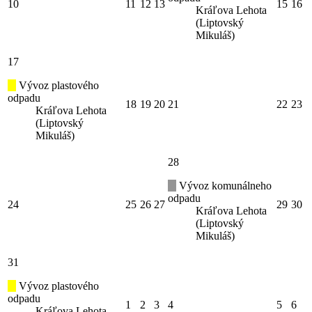
10
11
12
13
15
16
Kráľova Lehota
(Liptovský
Mikuláš)
17
Vývoz plastového
odpadu
18
19
20
21
22
23
Kráľova Lehota
(Liptovský
Mikuláš)
28
Vývoz komunálneho
odpadu
24
25
26
27
29
30
Kráľova Lehota
(Liptovský
Mikuláš)
31
Vývoz plastového
odpadu
1
2
3
4
5
6
Kráľova Lehota