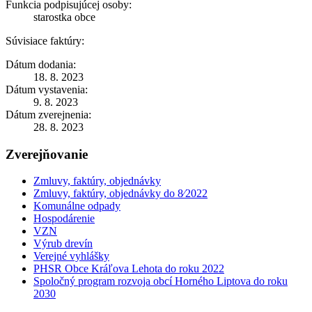
Funkcia podpisujúcej osoby:
starostka obce
Súvisiace faktúry:
Dátum dodania:
18. 8. 2023
Dátum vystavenia:
9. 8. 2023
Dátum zverejnenia:
28. 8. 2023
Zverejňovanie
Zmluvy, faktúry, objednávky
Zmluvy, faktúry, objednávky do 8⁄2022
Komunálne odpady
Hospodárenie
VZN
Výrub drevín
Verejné vyhlášky
PHSR Obce Kráľova Lehota do roku 2022
Spoločný program rozvoja obcí Horného Liptova do roku
2030