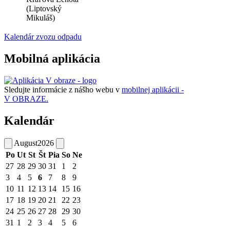
(Liptovský
Mikuláš)
Kalendár zvozu odpadu
Mobilná aplikácia
Sledujte informácie z nášho webu v
mobilnej aplikácii -
V OBRAZE.
Kalendár
August
2026
Po
Ut
St
Št
Pia
So
Ne
27
28
29
30
31
1
2
3
4
5
6
7
8
9
10
11
12
13
14
15
16
17
18
19
20
21
22
23
24
25
26
27
28
29
30
31
1
2
3
4
5
6