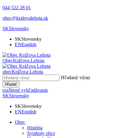
044 522 28 01
obec@kralovalehota.sk
SK
Slovensky
SK
Slovensky
EN
English
Obec
Kráľova Lehota
obec
Kráľova Lehota
Hľadaný výraz
Hľadať
rozšírené vyhľadávanie
SK
Slovensky
SK
Slovensky
EN
English
Obec
História
Symboly obce