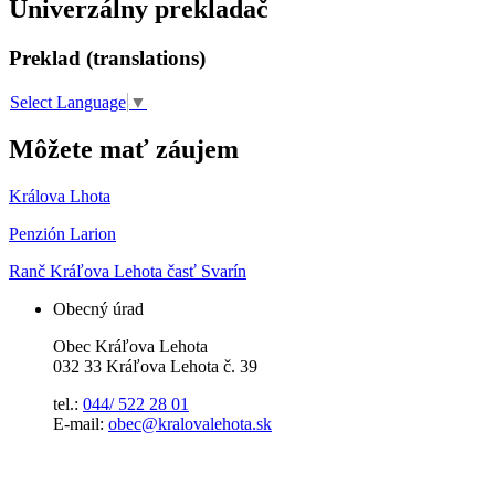
Univerzálny prekladač
Preklad (translations)
Select Language
▼
Môžete mať záujem
Králova Lhota
Penzión Larion
Ranč Kráľova Lehota časť Svarín
Obecný úrad
Obec Kráľova Lehota
032 33 Kráľova Lehota č. 39
tel.:
044/ 522 28 01
E-mail:
obec@kralovalehota.sk