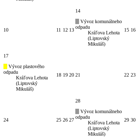
14
Vývoz komunálneho
odpadu
10
11
12
13
15
16
Kráľova Lehota
(Liptovský
Mikuláš)
17
Vývoz plastového
odpadu
18
19
20
21
22
23
Kráľova Lehota
(Liptovský
Mikuláš)
28
Vývoz komunálneho
odpadu
24
25
26
27
29
30
Kráľova Lehota
(Liptovský
Mikuláš)