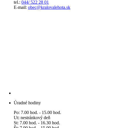
tel.:
044/ 522 28 01
E-mail:
obec@kralovalehota.sk
Úradné hodiny
Po: 7.00 hod. - 15.00 hod.
Ut: nestránkový deň
St: 7.00 hod. - 16.30 hod.
Št: 7.00 hod. - 15.00 hod.