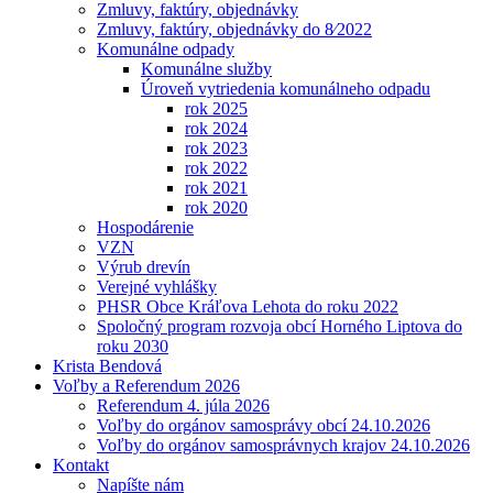
Zmluvy, faktúry, objednávky
Zmluvy, faktúry, objednávky do 8⁄2022
Komunálne odpady
Komunálne služby
Úroveň vytriedenia komunálneho odpadu
rok 2025
rok 2024
rok 2023
rok 2022
rok 2021
rok 2020
Hospodárenie
VZN
Výrub drevín
Verejné vyhlášky
PHSR Obce Kráľova Lehota do roku 2022
Spoločný program rozvoja obcí Horného Liptova do
roku 2030
Krista Bendová
Voľby a Referendum 2026
Referendum 4. júla 2026
Voľby do orgánov samosprávy obcí 24.10.2026
Voľby do orgánov samosprávnych krajov 24.10.2026
Kontakt
Napíšte nám