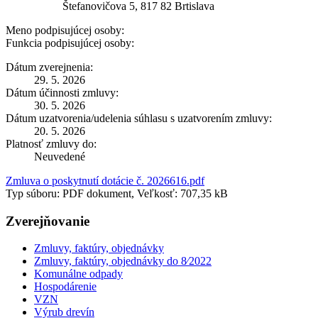
Štefanovičova 5, 817 82 Brtislava
Meno podpisujúcej osoby:
Funkcia podpisujúcej osoby:
Dátum zverejnenia:
29. 5. 2026
Dátum účinnosti zmluvy:
30. 5. 2026
Dátum uzatvorenia/udelenia súhlasu s uzatvorením zmluvy:
20. 5. 2026
Platnosť zmluvy do:
Neuvedené
Zmluva o poskytnutí dotácie č. 2026616.pdf
Typ súboru: PDF dokument, Veľkosť: 707,35 kB
Zverejňovanie
Zmluvy, faktúry, objednávky
Zmluvy, faktúry, objednávky do 8⁄2022
Komunálne odpady
Hospodárenie
VZN
Výrub drevín