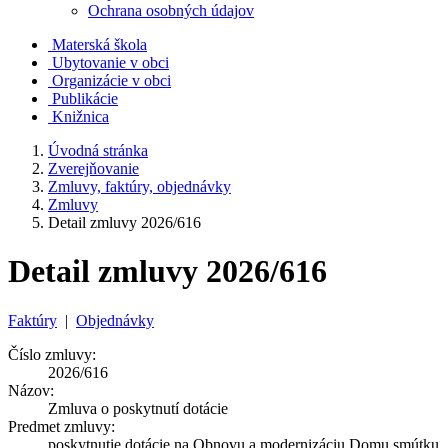
Ochrana osobných údajov
Materská škola
Ubytovanie v obci
Organizácie v obci
Publikácie
Knižnica
Úvodná stránka
Zverejňovanie
Zmluvy, faktúry, objednávky
Zmluvy
Detail zmluvy 2026/616
Detail zmluvy 2026/616
Faktúry
|
Objednávky
Číslo zmluvy:
2026/616
Názov:
Zmluva o poskytnutí dotácie
Predmet zmluvy:
poskytnutie dotácie na Obnovu a modernizáciu Domu smútku