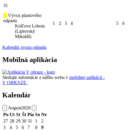
31
Vývoz plastového
odpadu
1
2
3
4
5
6
Kráľova Lehota
(Liptovský
Mikuláš)
Kalendár zvozu odpadu
Mobilná aplikácia
Sledujte informácie z nášho webu v
mobilnej aplikácii -
V OBRAZE.
Kalendár
August
2026
Po
Ut
St
Št
Pia
So
Ne
27
28
29
30
31
1
2
3
4
5
6
7
8
9