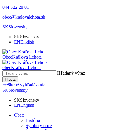
044 522 28 01
obec@kralovalehota.sk
SK
Slovensky
SK
Slovensky
EN
English
Obec
Kráľova Lehota
obec
Kráľova Lehota
Hľadaný výraz
Hľadať
rozšírené vyhľadávanie
SK
Slovensky
SK
Slovensky
EN
English
Obec
História
Symboly obce