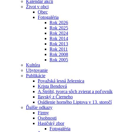
Kalendár akcií
Život v obci
Obec
Fotogaléria
Rok 2026
Rok 2025
Rok 2024
Rok 2014
Rok 2013
Rok 2011
Rok 2008
Rok 2005
Kultúra
Ubytovanie
Publikácie
Považská lesná železnica
Krista Bendová
A.Štróbl, tvorca sôch zvierat a poľovník
Ilavský z Čierneho
Osídlenie horného Liptova v 13. storočí
Ďalšie odkazy
Firmy
Osobnosti
Hasičský zbor
Fotogaléria