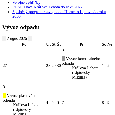
Verejné vyhlášky
PHSR Obce Kráľova Lehota do roku 2022
Spoločný program rozvoja obcí Horného Liptova do roku
2030
Vývoz odpadu
August
2026
Po
Ut
St
Št
Pi
So
Ne
31
Vývoz komunálneho
odpadu
27
28
29
30
1
2
Kráľova Lehota
(Liptovský
Mikuláš)
3
Vývoz plastového
odpadu
4
5
6
7
8
9
Kráľova Lehota
(Liptovský
Mikuláš)