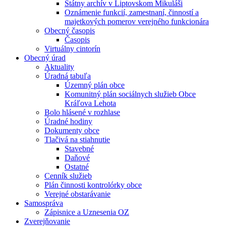
Štátny archív v Liptovskom Mikuláši
Oznámenie funkcií, zamestnaní, činností a
majetkových pomerov verejného funkcionára
Obecný časopis
Časopis
Virtuálny cintorín
Obecný úrad
Aktuality
Úradná tabuľa
Územný plán obce
Komunitný plán sociálnych služieb Obce
Kráľova Lehota
Bolo hlásené v rozhlase
Úradné hodiny
Dokumenty obce
Tlačivá na stiahnutie
Stavebné
Daňové
Ostatné
Cenník služieb
Plán činnosti kontrolórky obce
Verejné obstarávanie
Samospráva
Zápisnice a Uznesenia OZ
Zverejňovanie