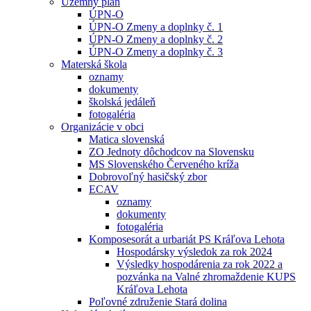
Územný plán
ÚPN-O
ÚPN-O Zmeny a doplnky č. 1
ÚPN-O Zmeny a doplnky č. 2
ÚPN-O Zmeny a doplnky č. 3
Materská škola
oznamy
dokumenty
školská jedáleň
fotogaléria
Organizácie v obci
Matica slovenská
ZO Jednoty dôchodcov na Slovensku
MS Slovenského Červeného kríža
Dobrovoľný hasičský zbor
ECAV
oznamy
dokumenty
fotogaléria
Komposesorát a urbariát PS Kráľova Lehota
Hospodársky výsledok za rok 2024
Výsledky hospodárenia za rok 2022 a
pozvánka na Valné zhromaždenie KUPS
Kráľova Lehota
Poľovné združenie Stará dolina