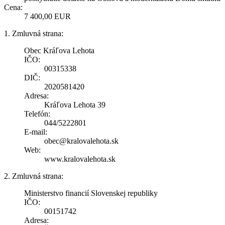
Cena:
7 400,00 EUR
1. Zmluvná strana:
Obec Kráľova Lehota
IČO:
00315338
DIČ:
2020581420
Adresa:
Kráľova Lehota 39
Telefón:
044/5222801
E-mail:
obec@kralovalehota.sk
Web:
www.kralovalehota.sk
2. Zmluvná strana:
Ministerstvo financií Slovenskej republiky
IČO:
00151742
Adresa: